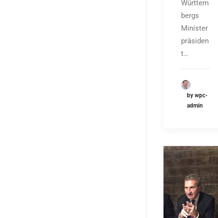
Württem
bergs
Minister
präsiden
t…
by wpc-
admin