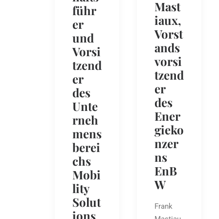
Mast
führ
iaux,
er
Vorst
und
ands
Vorsi
vorsi
tzend
tzend
er
er
des
des
Unte
Ener
rneh
gieko
mens
nzer
berei
ns
chs
EnB
Mobi
W
lity
Solut
Frank
ions