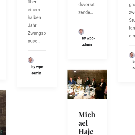
über
gh
dsvorsit
einem
zw
zende…
halben
St
Jahr
la
Zwangsp
ei
by wpc-
ause…
admin
b
by wpc-
a
admin
Mich
ael
Haje