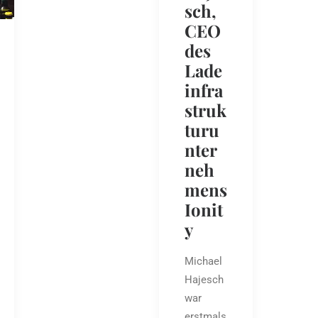
sch,
CEO
des
Lade
infra
struk
turu
nter
neh
mens
Ionit
y
Michael
Hajesch
war
erstmals