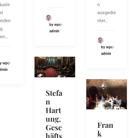
äusle
n
ei
ausgedie
unden
nter…
by wpc-
ng
admin
nen…
by wpc-
admin
y wpc-
dmin
Stefa
n
Hart
ung,
Fran
Gesc
k
häfts