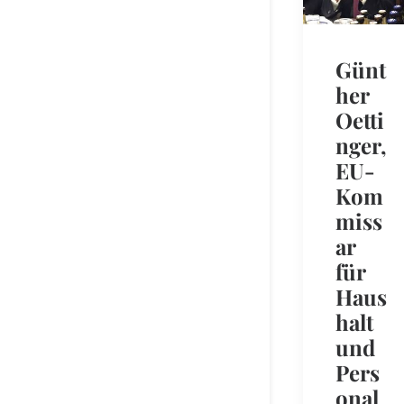
Günt
her
Oetti
nger,
EU-
Kom
miss
ar
für
Haus
halt
und
Pers
onal