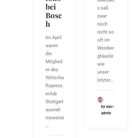
Mastiau
bei
x saß
Bosc
zwar
h
noch
nicht so
Im April
oft im
waren
Weinber
die
ghäusle
Mitglied
wie
er des
unser
Wirtscha
letzter…
ftspress
eclub
Stuttgart
by wpc-
ausnah
admin
msweise
…