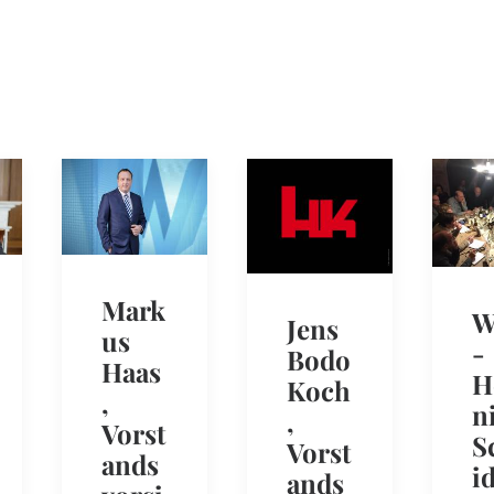
Mark
W
Jens
us
-
Bodo
Haas
H
Koch
,
n
,
Vorst
S
Vorst
ands
i
ands