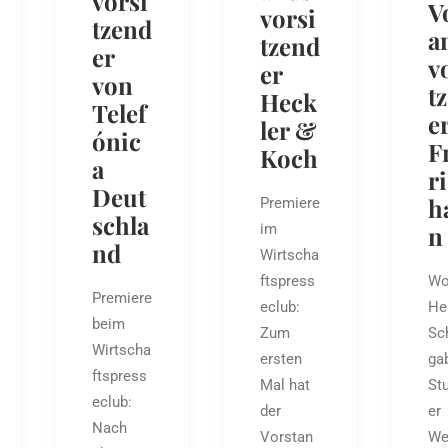
vorsi
V
vorsi
tzend
a
tzend
er
v
er
von
t
Heck
Telef
e
ler &
ónic
F
Koch
a
r
Deut
h
Premiere
schla
n
im
nd
Wirtscha
Wo
ftspress
Premiere
He
eclub:
beim
Sc
Zum
Wirtscha
ga
ersten
ftspress
Stu
Mal hat
eclub:
er
der
Nach
We
Vorstan