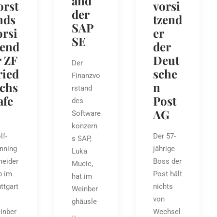
and
orst
vorsi
der
nds
tzend
SAP
orsi
er
SE
zend
der
r ZF
Deut
Der
ried
sche
Finanzvo
ichs
n
rstand
afe
Post
des
AG
Software
konzern
lf-
Der 57-
s SAP,
nning
jährige
Luka
heider
Boss der
Mucic,
b im
Post hält
hat im
ttgart
nichts
Weinber
von
ghäusle
inber
Wechsel
…