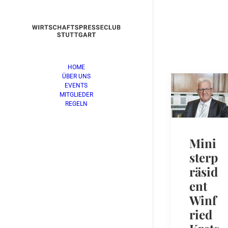
HOME
ÜBER UNS
EVENTS
MITGLIEDER
REGELN
Mini
sterp
räsid
ent
Winf
ried