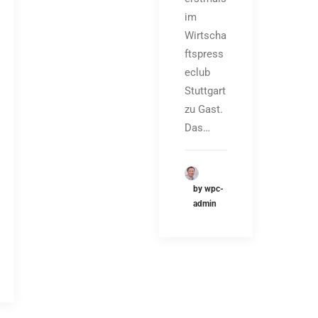
im
Wirtscha
ftspress
eclub
Stuttgart
zu Gast.
Das…
by wpc-
admin