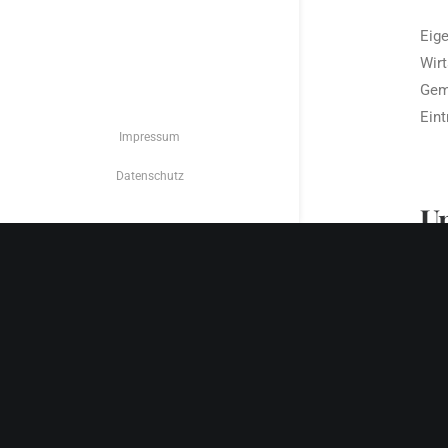
Eige
Wirt
Geme
Eint
Impressum
Datenschutz
Un