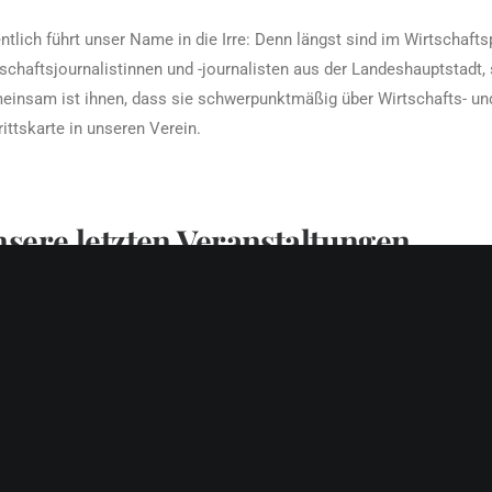
ntlich führt unser Name in die Irre: Denn längst sind im Wirtschafts
schaftsjournalistinnen und -journalisten aus der Landeshauptstadt
insam ist ihnen, dass sie schwerpunktmäßig über Wirtschafts- und
rittskarte in unseren Verein.
sere letzten Veranstaltungen
22. Juli 2026
11. Mai 2026
CLUBABEND
CLUBABEND
Roman Zitzelsberger, Petromanos
Katrin Lehmann, Chief Informat
Group
Officer bei Mercedes-Benz Gro