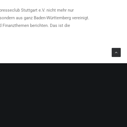
presseclub Stuttgart e.V. nicht mehr nur
, sondern aus ganz Baden-Württemberg vereinigt.
 Finanzthemen berichten. Das ist die
10. Februar 2026
8. Dezember 2025
CLUBABEND
CLUBABEND
ion
Jens Bodo Koch, Vorstandsvorsitzender
Mathias Miedreich,
up AG
Heckler & Koch
Vorstandsvorsitzender de
Friedrichshafen AG